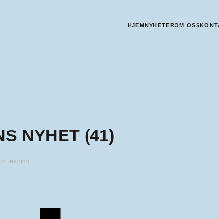
HJEM
NYHETER
OM OSS
KONT
S NYHET (41)
in lesning