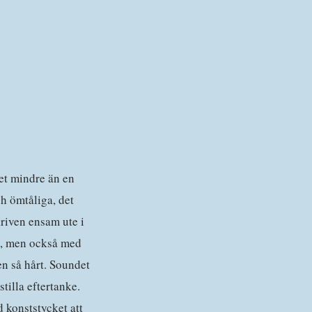
get mindre än en
h ömtåliga, det
kriven ensam ute i
lv, men också med
en så hårt. Soundet
tilla eftertanke.
 konststycket att