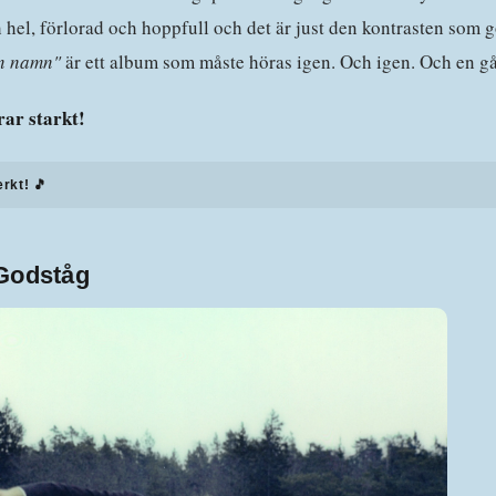
h hel, förlorad och hoppfull och det är just den kontrasten som 
n namn"
är ett album som måste höras igen. Och igen. Och en gån
ar starkt!
erkt! 🎵
Godståg