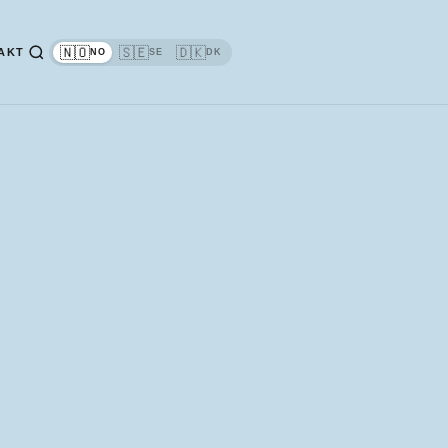
🇳🇴
🇸🇪
🇩🇰
AKT
NO
SE
DK