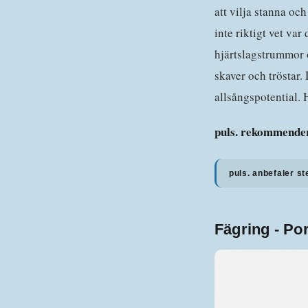
att vilja stanna oc
inte riktigt vet va
hjärtslagstrummor 
skaver och tröstar.
allsångspotential.
puls. rekommender
puls. anbefaler st
Fägring - Por