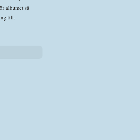
gör albumet så
g till.