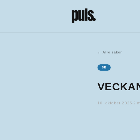
←
Alle saker
SE
VECKAN
10. oktober 2025
·
2
m