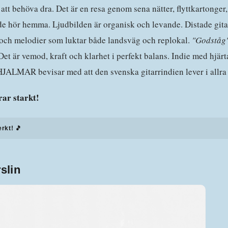
h att behöva dra. Det är en resa genom sena nätter, flyttkartonger
r de hör hemma. Ljudbilden är organisk och levande. Distade gita
och melodier som luktar både landsväg och replokal.
"Godståg
 Det är vemod, kraft och klarhet i perfekt balans. Indie med hjärt
 HJALMAR bevisar med att den svenska gitarrindien lever i allra
ar starkt!
erkt! 🎵
slin