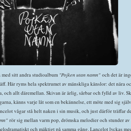
ka med sitt andra studioalbum
"Pojken utan namn"
och det är in
äff. Här ryms hela spektrumet av mänskliga känslor: det nära oc
, och allt däremellan. Skivan är ärlig, sårbar och fylld av liv. S
garna, känns varje låt som en bekännelse, ett möte med sig sjä
ncelot vågar stå helt naken i sin musik, och just därför träffar d
amn"
rör sig mellan varm pop, drömska melodier och stunder av s
melodramatiskt och mäktigt på samma gång. Lancelot lyckas med