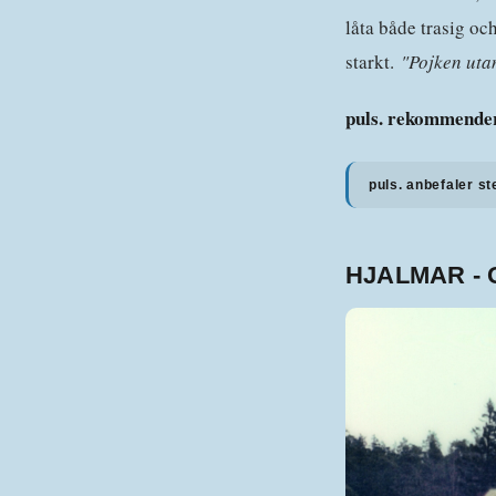
låta både trasig oc
starkt.
"Pojken uta
puls. rekommender
puls. anbefaler st
HJALMAR - 