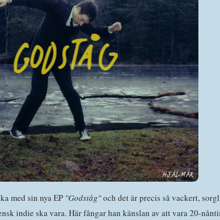
ka med sin nya EP
"Godståg"
och det är precis så vackert, sorgli
ensk indie ska vara. Här fångar han känslan av att vara 20-nånt