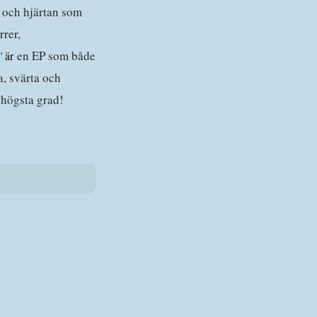
, och hjärtan som
rrer,
"
en EP som både
är
a, svärta och
 högsta grad!