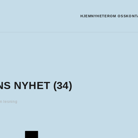
HJEM
NYHETER
OM OSS
KONT
S NYHET (34)
n lesning