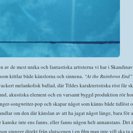
en av de mest unika och fantastiska artisterna vi har i Skandina
 som kittlar både känslorna och sinnena.
“At the Rainbows End”
ckert melankolisk ballad, där Tildes karakteristiska röst får ski
ound, akustiska element och en varsamt byggd produktion rör hon
singer-songwriter-pop och skapar något som känns både tidlöst 
ndlar om den där känslan av att ha jagat något länge, bara för att 
r kanske inte ens fanns, eller fanns någon helt annanstans. Det 
on sjunger direkt från slutscenen i en film man inte vill ska ta 