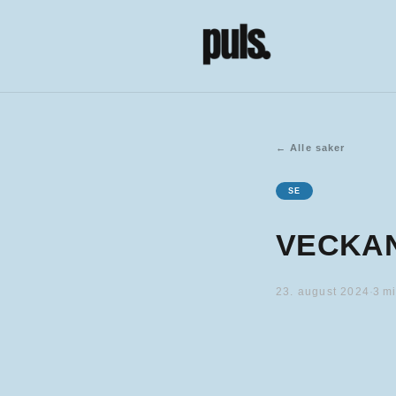
←
Alle saker
SE
VECKAN
23. august 2024
·
3
mi