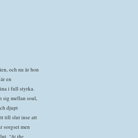
vien, och nu är hon
är en
na i full styrka.
 sig mellan soul,
och djupt
till slut inse att
är sorgset men
slut.
“At the