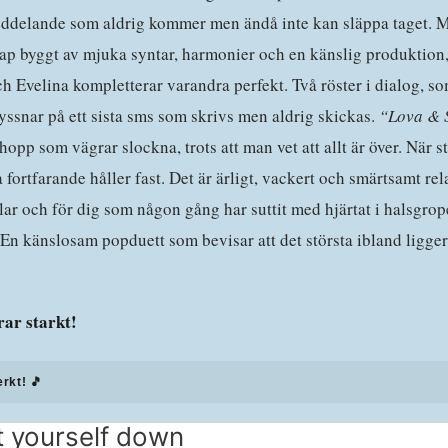
eddelande som aldrig kommer men ändå inte kan släppa taget. M
p byggt av mjuka syntar, harmonier och en känslig produktion, f
h Evelina kompletterar varandra perfekt. Två röster i dialog, s
yssnar på ett sista sms som skrivs men aldrig skickas.
“Lova & 
 hopp som vägrar slockna, trots att man vet att allt är över. När s
fortfarande håller fast. Det är ärligt, vackert och smärtsamt rela
llar och för dig som någon gång har suttit med hjärtat i halsgrop
 En känslosam popduett som bevisar att det största ibland ligger 
ar starkt!
erkt! 🎵
t yourself down