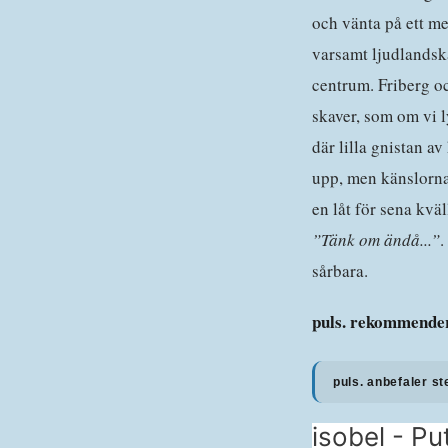
och vänta på ett m
varsamt ljudlandska
centrum. Friberg oc
skaver, som om vi l
där lilla gnistan av
upp, men känslorna 
en låt för sena kvä
”Tänk om ändå...”
.
sårbara.
puls. rekommender
puls. anbefaler st
isobel - Pu