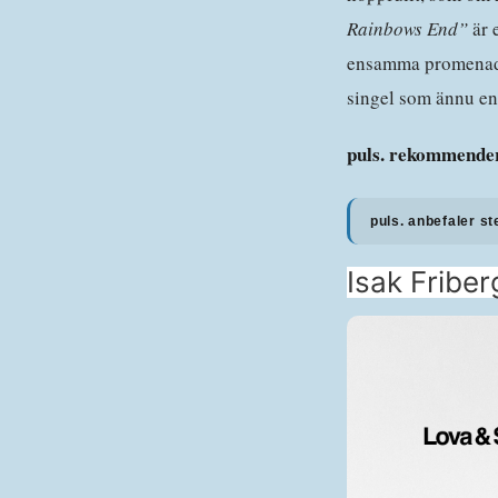
Rainbows End”
är e
ensamma promenader
singel som ännu en 
puls. rekommender
puls. anbefaler st
Isak Friber