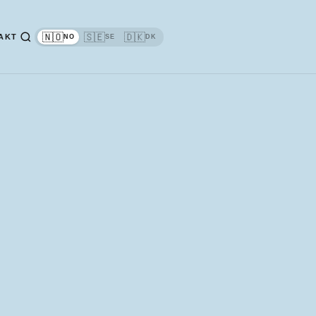
🇳🇴
🇸🇪
🇩🇰
AKT
NO
SE
DK