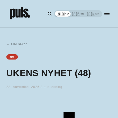
🇳🇴
🇸🇪
🇩🇰
NO
SE
DK
←
Alle saker
NO
UKENS NYHET (48)
28. november 2025
·
3
min lesning