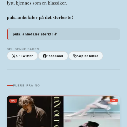
lytt, kjennes som en klassiker.
puls. anbefaler på det sterkeste!
puls. anbefaler sterkt! 🎵
DEL DENNE SAKEN
X / Twitter
Facebook
Kopier lenke
FLERE FRA
NO
NO
NY