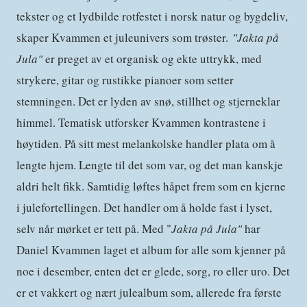
tekster og et lydbilde rotfestet i norsk natur og bygdeliv,
skaper Kvammen et juleunivers som trøster.
"
Jakta på
Jula"
er preget av et organisk og ekte uttrykk, med
strykere, gitar og rustikke pianoer som setter
stemningen. Det er lyden av snø, stillhet og stjerneklar
himmel. Tematisk utforsker Kvammen kontrastene i
høytiden. På sitt mest melankolske handler plata om å
lengte hjem. Lengte til det som var, og det man kanskje
aldri helt fikk. Samtidig løftes håpet frem som en kjerne
i julefortellingen. Det handler om å holde fast i lyset,
selv når mørket er tett på. Med "
Jakta på Jula"
har
Daniel Kvammen laget et album for alle som kjenner på
noe i desember, enten det er glede, sorg, ro eller uro. Det
er et vakkert og nært julealbum som, allerede fra første