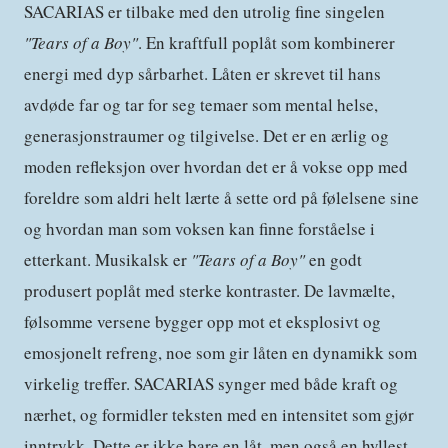
SACARIAS er tilbake med den utrolig fine singelen
"Tears of a Boy"
. En kraftfull poplåt som kombinerer
energi med dyp sårbarhet. Låten er skrevet til hans
avdøde far og tar for seg temaer som mental helse,
generasjonstraumer og tilgivelse. Det er en ærlig og
moden refleksjon over hvordan det er å vokse opp med
foreldre som aldri helt lærte å sette ord på følelsene sine
og hvordan man som voksen kan finne forståelse i
etterkant. Musikalsk er
"Tears of a Boy"
en godt
produsert poplåt med sterke kontraster. De lavmælte,
følsomme versene bygger opp mot et eksplosivt og
emosjonelt refreng, noe som gir låten en dynamikk som
virkelig treffer. SACARIAS synger med både kraft og
nærhet, og formidler teksten med en intensitet som gjør
inntrykk. Dette er ikke bare en låt, men også en hyllest