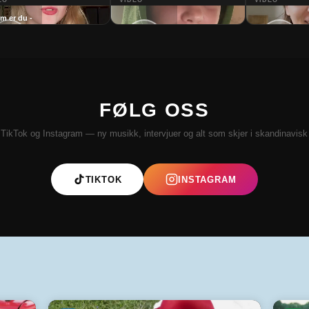
EO
VIDEO
VIDEO
m er du -
Synne
Hvem er du -
Vem är du -
orgjerd
Katmore
Agnes Skure
FØLG OSS
 TikTok og Instagram — ny musikk, intervjuer og alt som skjer i skandinavis
TIKTOK
INSTAGRAM