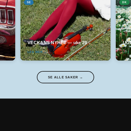
SE
DK
VECKANS NYHET — uke 29
UGE
LES MER →
→
LES
SE ALLE SAKER →