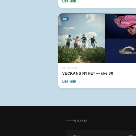
LES MER →
SE
24. juli 2026
VECKANS NYHET — uke 30
LES MER →
VIDEO