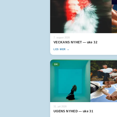
7. august 2026
VECKANS NYHET — uke 32
LES MER →
DK
31. juli 2026
UGENS NYHED — uke 31