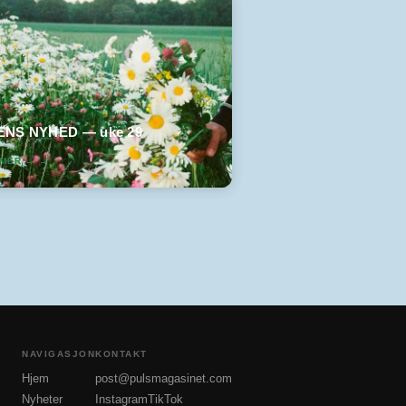
NS NYHED — uke 29
 MER →
→
NAVIGASJON
KONTAKT
Hjem
post@pulsmagasinet.com
Nyheter
Instagram
TikTok