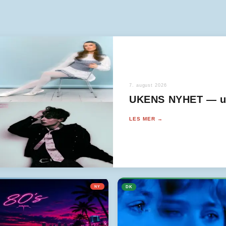
7. august 2026
UKENS NYHET — u
LES MER →
NY
DK