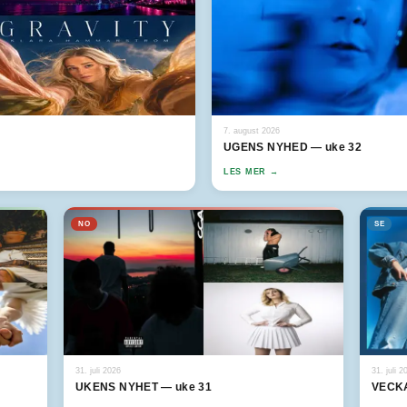
7. august 2026
UGENS NYHED — uke 32
LES MER →
NO
SE
31. juli 2026
31. juli 2
UKENS NYHET — uke 31
VECKA