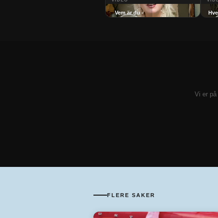
VIDEO
VID
Vem är du -
Hve
Ida
Schönbeck
S
Vi er på
FLERE SAKER