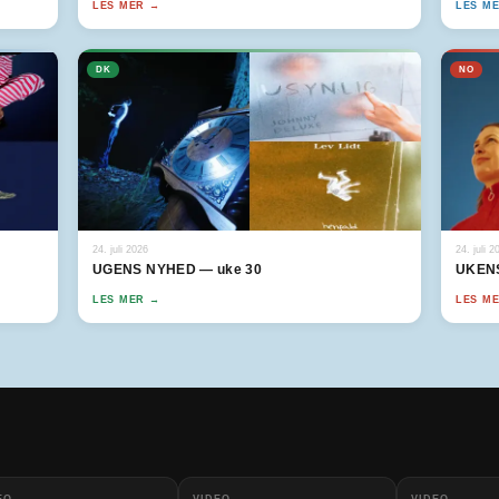
LES MER →
LES M
DK
NO
24. juli 2026
24. juli 2
UGENS NYHED — uke 30
UKENS
LES MER →
LES M