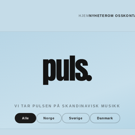
HJEM
NYHETER
OM OSS
KONT
VI TAR PULSEN PÅ SKANDINAVISK MUSIKK
Alle
Norge
Sverige
Danmark