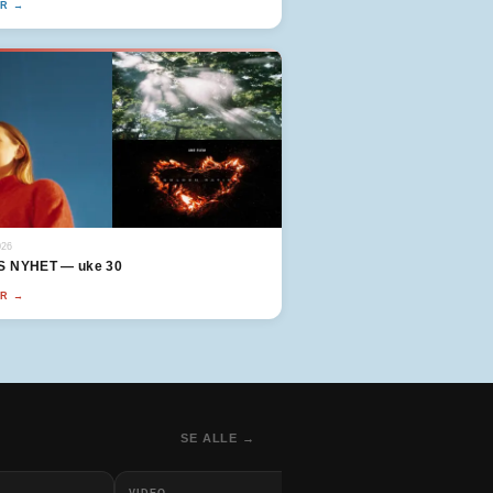
ER →
026
 NYHET — uke 30
ER →
SE ALLE →