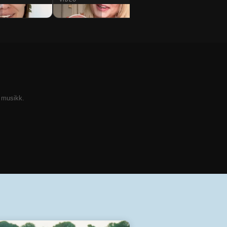
VIDEO
VIDEO
Hvem er du -
Hvem er du -
Vincent
Gunn Kvaale
Wood
k musikk.