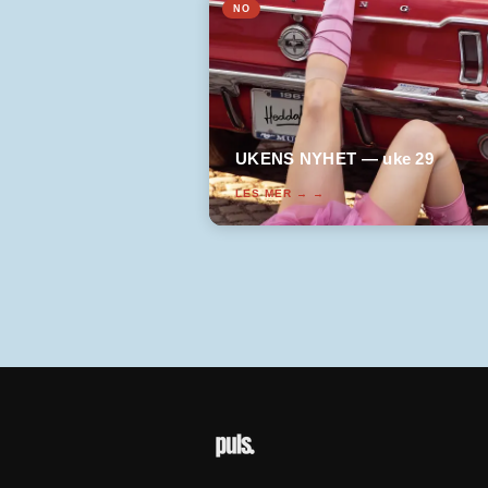
NO
UKENS NYHET — uke 29
LES MER →
→