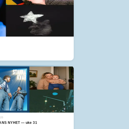
026
NS NYHET — uke 31