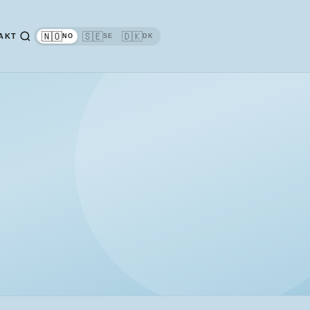
🇳🇴
🇸🇪
🇩🇰
AKT
NO
SE
DK