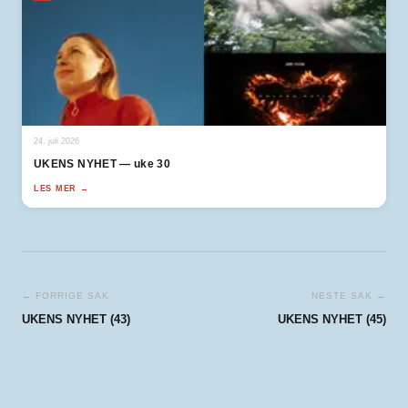
24. juli 2026
UKENS NYHET — uke 30
LES MER →
← FORRIGE SAK
NESTE SAK →
UKENS NYHET (43)
UKENS NYHET (45)