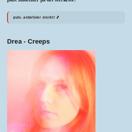
puls. anbefaler sterkt! 🎵
Drea - Creeps