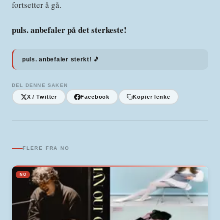
fortsetter å gå.
puls. anbefaler på det sterkeste!
puls. anbefaler sterkt! 🎵
DEL DENNE SAKEN
X / Twitter
Facebook
Kopier lenke
FLERE FRA
NO
NO