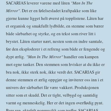
SACARIAS leverer varene med låten
"Man In The
Mirror"
. Det er en følelsesladet kraftpakke som like
gjerne kunne ligget helt øverst på topplistene. Låten har
et organisk og smakfullt lydbilde, en stemme som bærer
både sårbarhet og styrke, og en tekst som river litt i
brystet. Låten starter nært, nesten som en indre samtale,
før den eksploderer i et refreng som både er fengende og
dypt ærlig.
"Man In The Mirror"
handler om kampen
mot egne tanker. Den stemmen som hvisker at du ikke er
bra nok, ikke sterk nok, ikke verdt det. SACARIAS gir
denne stemmen et ærlig oppgjør og inviterer oss inn i et
univers der sårbarhet får være vakkert. Produksjonen
sitter som et skudd. Det er tight, velbygd og samtidig
varmt og menneskelig. Her er det ingen overflødig pynt.
Bare ren, ektefølt popmusikk som treffer. SACARIAS