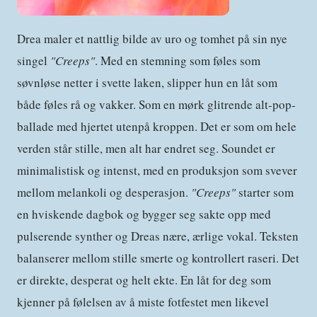
Drea maler et nattlig bilde av uro og tomhet på sin nye
singel
"Creeps"
. Med en stemning som føles som
søvnløse netter i svette laken, slipper hun en låt som
både føles rå og vakker. Som en mørk glitrende alt-pop-
ballade med hjertet utenpå kroppen. Det er som om hele
verden står stille, men alt har endret seg. Soundet er
minimalistisk og intenst, med en produksjon som svever
mellom melankoli og desperasjon.
"Creeps"
starter som
en hviskende dagbok og bygger seg sakte opp med
pulserende synther og Dreas nære, ærlige vokal. Teksten
balanserer mellom stille smerte og kontrollert raseri. Det
er direkte, desperat og helt ekte. En låt for deg som
kjenner på følelsen av å miste fotfestet men likevel