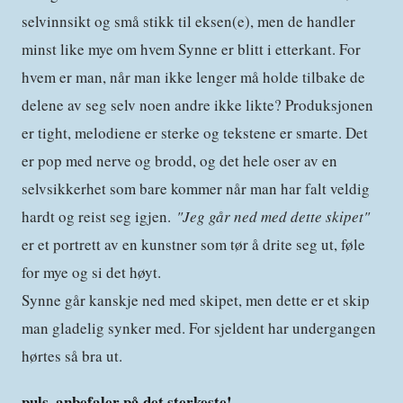
selvinnsikt og små stikk til eksen(e), men de handler
minst like mye om hvem Synne er blitt i etterkant. For
hvem er man, når man ikke lenger må holde tilbake de
delene av seg selv noen andre ikke likte? Produksjonen
er tight, melodiene er sterke og tekstene er smarte. Det
er pop med nerve og brodd, og det hele oser av en
selvsikkerhet som bare kommer når man har falt veldig
hardt og reist seg igjen.
"Jeg går ned med dette skipet"
er et portrett av en kunstner som tør å drite seg ut, føle
for mye og si det høyt.
Synne går kanskje ned med skipet, men dette er et skip
man gladelig synker med. For sjeldent har undergangen
hørtes så bra ut.
puls. anbefaler på det sterkeste!