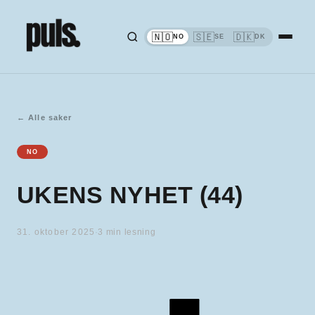
🇳🇴
🇸🇪
🇩🇰
NO
SE
DK
←
Alle saker
NO
UKENS NYHET (44)
31. oktober 2025
·
3
min lesning