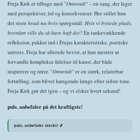
Freja Kirk er tilbage med "
Omvendt"
– en sang, der leger
med perspektiver, tid og konsekvenser. Her stiller hun
det store
hvad-nu-hvis
-spørgsmål:
Hvis vi byttede plads,
hvordan ville du så have haft det?
En tankevækkende
refleksion, pakket ind i Frejas karakteristiske, poetiske
univers. Freja har allerede bevist, at hun mestrer at
forvandle komplekse følelser til kunst, der både
inspirerer og rører. "
Omvendt"
er en stærk, relaterbar
fortælling, som bliver hængende længe efter sidste tone.
Freja Kirk gør det igen – og vi elsker hvert sekund!
puls. anbefaler på det kraftigste!
puls. anbefaler sterkt! 🎵