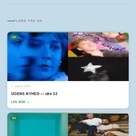
FLERE FRA
DK
DK
NY
7. august 2026
UGENS NYHED — uke 32
LES MER →
DK