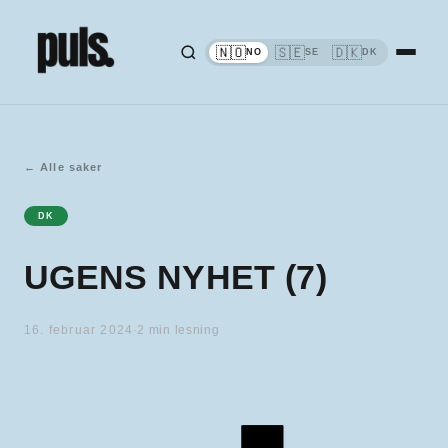
🇳🇴
🇸🇪
🇩🇰
NO
SE
DK
←
Alle saker
DK
UGENS NYHET (7)
16. februar 2024
·
2
min lesning