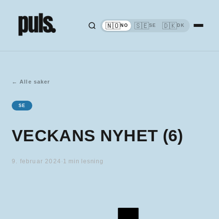
🇳🇴
🇸🇪
🇩🇰
NO
SE
DK
←
Alle saker
SE
VECKANS NYHET (6)
9. februar 2024
·
1
min lesning