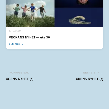
24. juli 2026
VECKANS NYHET — uke 30
LES MER →
← FORRIGE SAK
NESTE SAK →
UGENS NYHET (5)
UKENS NYHET (7)