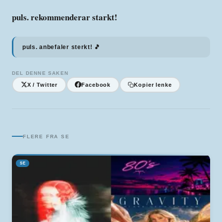
puls. rekommenderar starkt!
puls. anbefaler sterkt! 🎵
DEL DENNE SAKEN
X / Twitter
Facebook
Kopier lenke
FLERE FRA
SE
SE