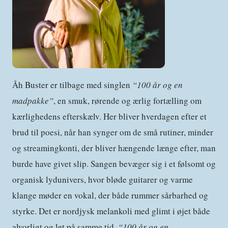
Åh Buster er tilbage med singlen
“100 år og en
madpakke”
, en smuk, rørende og ærlig fortælling om
kærlighedens efterskælv. Her bliver hverdagen efter et
brud til poesi, når han synger om de små rutiner, minder
og streamingkonti, der bliver hængende længe efter, man
burde have givet slip. Sangen bevæger sig i et følsomt og
organisk lydunivers, hvor bløde guitarer og varme
klange møder en vokal, der både rummer sårbarhed og
styrke. Det er nordjysk melankoli med glimt i øjet både
alvorligt og let på samme tid.
“100 år og en