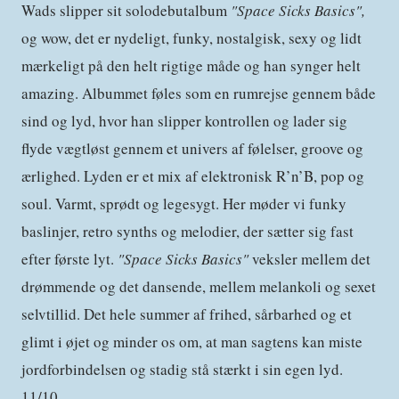
Wads slipper sit solodebutalbum
"Space Sicks Basics",
og wow, det er nydeligt, funky, nostalgisk, sexy og lidt
mærkeligt på den helt rigtige måde og han synger helt
amazing. Albummet føles som en rumrejse gennem både
sind og lyd, hvor han slipper kontrollen og lader sig
flyde vægtløst gennem et univers af følelser, groove og
ærlighed. Lyden er et mix af elektronisk R’n’B, pop og
soul. Varmt, sprødt og legesygt. Her møder vi funky
baslinjer, retro synths og melodier, der sætter sig fast
efter første lyt.
"Space Sicks Basics"
veksler mellem det
drømmende og det dansende, mellem melankoli og sexet
selvtillid. Det hele summer af frihed, sårbarhed og et
glimt i øjet og minder os om, at man sagtens kan miste
jordforbindelsen og stadig stå stærkt i sin egen lyd.
11/10.