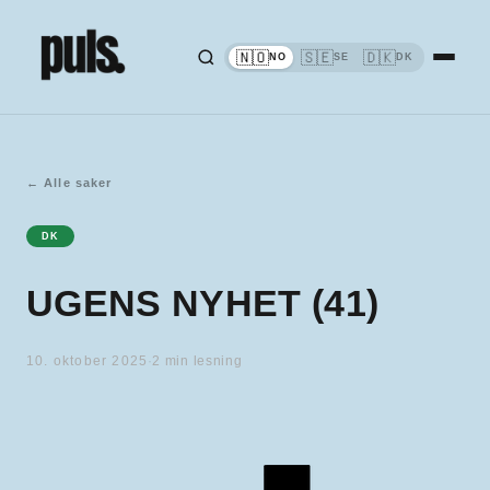
🇳🇴
🇸🇪
🇩🇰
NO
SE
DK
←
Alle saker
DK
UGENS NYHET (41)
10. oktober 2025
·
2
min lesning