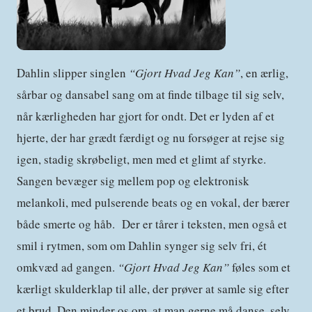
Dahlin slipper singlen
“Gjort Hvad Jeg Kan”
, en ærlig,
sårbar og dansabel sang om at finde tilbage til sig selv,
når kærligheden har gjort for ondt. Det er lyden af et
hjerte, der har grædt færdigt og nu forsøger at rejse sig
igen, stadig skrøbeligt, men med et glimt af styrke.
Sangen bevæger sig mellem pop og elektronisk
melankoli, med pulserende beats og en vokal, der bærer
både smerte og håb. Der er tårer i teksten, men også et
smil i rytmen, som om Dahlin synger sig selv fri, ét
omkvæd ad gangen.
“Gjort Hvad Jeg Kan”
føles som et
kærligt skulderklap til alle, der prøver at samle sig efter
et brud. Den minder os om, at man gerne må danse, selv