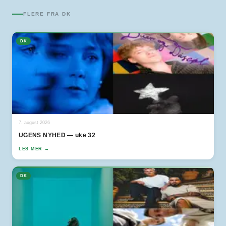
FLERE FRA
DK
DK
7. august 2026
UGENS NYHED — uke 32
LES MER →
DK