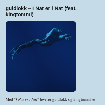
guldlokk – I Nat er i Nat (feat.
kingtommi)
Med "
I Nat er i Nat
" leverer guldlokk og kingtommi et