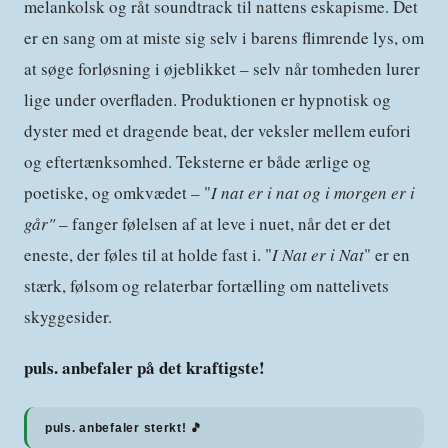
melankolsk og råt soundtrack til nattens eskapisme. Det
er en sang om at miste sig selv i barens flimrende lys, om
at søge forløsning i øjeblikket – selv når tomheden lurer
lige under overfladen. Produktionen er hypnotisk og
dyster med et dragende beat, der veksler mellem eufori
og eftertænksomhed. Teksterne er både ærlige og
poetiske, og omkvædet – "
I nat er i nat og i morgen er i
går"
– fanger følelsen af at leve i nuet, når det er det
eneste, der føles til at holde fast i. "
I Nat er i Nat
" er en
stærk, følsom og relaterbar fortælling om nattelivets
skyggesider.
puls. anbefaler på det kraftigste!
puls. anbefaler sterkt! 🎵