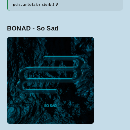
puls. anbefaler sterkt! 🎵
BONAD - So Sad