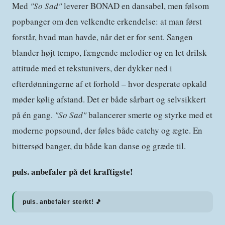
Med
"So Sad"
leverer BONAD en dansabel, men følsom
popbanger om den velkendte erkendelse: at man først
forstår, hvad man havde, når det er for sent. Sangen
blander højt tempo, fængende melodier og en let drilsk
attitude med et tekstunivers, der dykker ned i
efterdønningerne af et forhold – hvor desperate opkald
møder kølig afstand. Det er både sårbart og selvsikkert
på én gang.
"So Sad"
balancerer smerte og styrke med et
moderne popsound, der føles både catchy og ægte. En
bittersød banger, du både kan danse og græde til.
puls. anbefaler på det kraftigste!
puls. anbefaler sterkt! 🎵