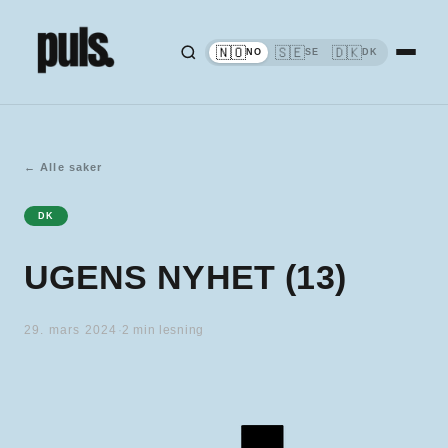
🇳🇴
🇸🇪
🇩🇰
NO
SE
DK
←
Alle saker
DK
UGENS NYHET (13)
29. mars 2024
·
2
min lesning