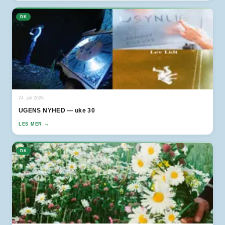
DK
24. juli 2026
UGENS NYHED — uke 30
LES MER →
DK