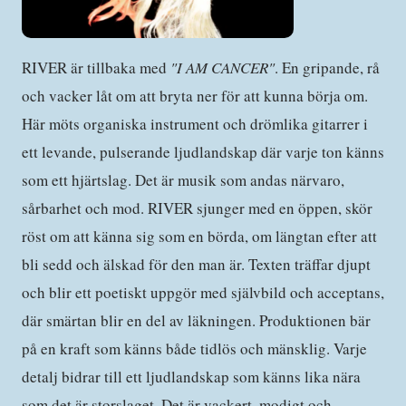
RIVER är tillbaka med
"I AM CANCER"
. En gripande, rå
och vacker låt om att bryta ner för att kunna börja om.
Här möts organiska instrument och drömlika gitarrer i
ett levande, pulserande ljudlandskap där varje ton känns
som ett hjärtslag. Det är musik som andas närvaro,
sårbarhet och mod. RIVER sjunger med en öppen, skör
röst om att känna sig som en börda, om längtan efter att
bli sedd och älskad för den man är. Texten träffar djupt
och blir ett poetiskt uppgör med självbild och acceptans,
där smärtan blir en del av läkningen. Produktionen bär
på en kraft som känns både tidlös och mänsklig. Varje
detalj bidrar till ett ljudlandskap som känns lika nära
som det är storslaget. Det är vackert, modigt och