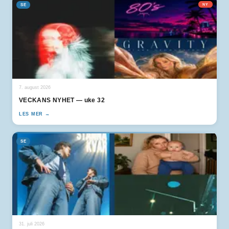
SE
NY
7. august 2026
VECKANS NYHET — uke 32
LES MER →
SE
31. juli 2026