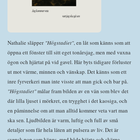
Nathalie släpper
"Högstadiet"
, en låt som känns som att
öppna ett fönster till sitt eget tonårsjag, men med vuxna
ögon och hjärtat på vid gavel. Här byts tidigare förluster
ut mot värme, minnen och vänskap. Det känns som ett
inre fyrverkeri man inte visste att man gick och bar på.
"Högstadiet"
målar fram bilden av en vän som blev det
där lilla ljuset i mörkret, en trygghet i det kaosiga, och
en påminnelse om att man alltid kommer veta vart man
ska sen. Ljudbilden är varm, luftig och full av små
detaljer som får hela låten att pulsera av liv. Det är
svensk pop som känns, med både hjärta och skärpa.