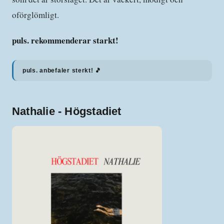
oförglömligt.
puls. rekommenderar starkt!
puls. anbefaler sterkt! 🎵
Nathalie - Högstadiet