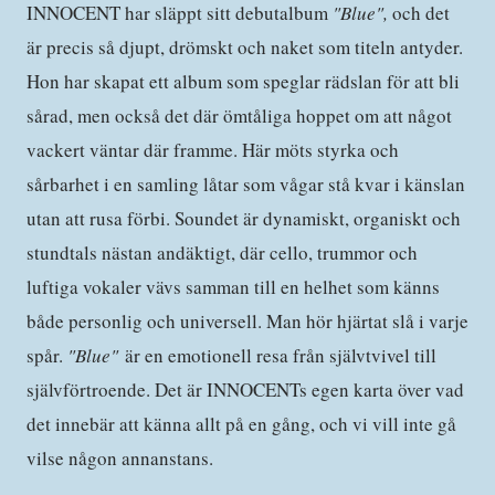
INNOCENT har släppt sitt debutalbum
"Blue",
och det
är precis så djupt, drömskt och naket som titeln antyder.
Hon har skapat ett album som speglar rädslan för att bli
sårad, men också det där ömtåliga hoppet om att något
vackert väntar där framme. Här möts styrka och
sårbarhet i en samling låtar som vågar stå kvar i känslan
utan att rusa förbi. Soundet är dynamiskt, organiskt och
stundtals nästan andäktigt, där cello, trummor och
luftiga vokaler vävs samman till en helhet som känns
både personlig och universell. Man hör hjärtat slå i varje
spår.
"Blue"
är en emotionell resa från självtvivel till
självförtroende. Det är INNOCENTs egen karta över vad
det innebär att känna allt på en gång, och vi vill inte gå
vilse någon annanstans.