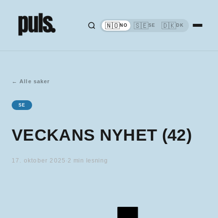
🇳🇴
🇸🇪
🇩🇰
NO
SE
DK
←
Alle saker
SE
VECKANS NYHET (42)
17. oktober 2025
·
2
min lesning