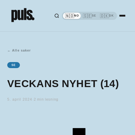
🇳🇴
🇸🇪
🇩🇰
NO
SE
DK
←
Alle saker
SE
VECKANS NYHET (14)
5. april 2024
·
2
min lesning