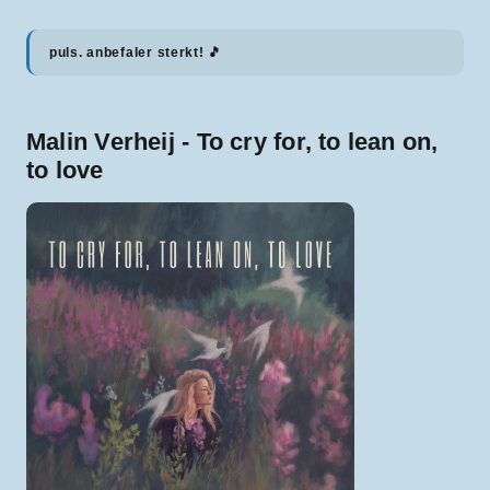
puls. anbefaler sterkt! 🎵
Malin Verheij - To cry for, to lean on,
to love