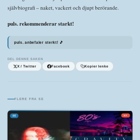
självbiografi – naket, vackert och djupt berörande.
puls. rekommenderar starkt!
puls. anbefaler sterkt! 🎵
DEL DENNE SAKEN
X / Twitter
Facebook
Kopier lenke
FLERE FRA
SE
SE
NY