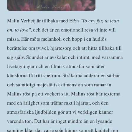
Malin Verheij är tillbaka med EP:n
"To cry for, to lean
on, to love"
, och det är en emotionell resa vi inte vill
missa. Här möts melankoli och hopp i en hudlös
berättelse om tvivel, hjärtesorg och att hitta tillbaka till
sig själv. Soundet är avskalat och intimt, med varsamma
livetagningar och en filmisk atmosfär som låter
känslorna få fritt spelrum. Stråkarna adderar en sårbar
och samtidigt majestätisk dimension som ramar in
Malins röst på ett vackert sätt. Malins röst bär texterna
med en ärlighet som träffar rakt i hjärtat, och den
atmosfäriska ljudbilden gör att vi verkligen känner
varenda ton. Det här är inget mindre än en lysande
samling låtar där varje spår känns som ett kapitel i en