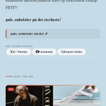
balanserer mellom punkete kaos og elektronisk råskap.
FETT!!
puls. anbefaler på det sterkeste!
puls. anbefaler sterkt! 🎵
DEL DENNE SAKEN
X / Twitter
Facebook
Kopier lenke
FLERE FRA
NO
NO