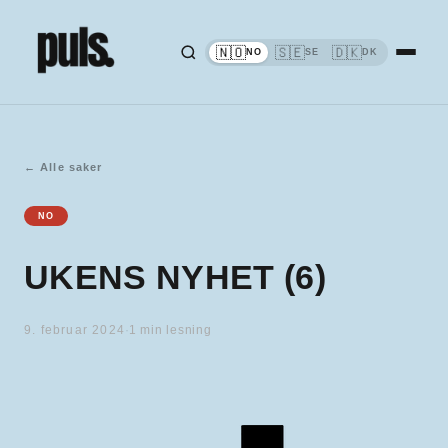
🇳🇴
🇸🇪
🇩🇰
NO
SE
DK
←
Alle saker
NO
UKENS NYHET (6)
9. februar 2024
·
1
min lesning