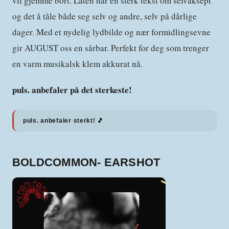
vil gjemme bort. Låten har en sterk tekst om selvaksept
og det å tåle både seg selv og andre, selv på dårlige
dager. Med et nydelig lydbilde og nær formidlingsevne
gir AUGUST oss en sårbar. Perfekt for deg som trenger
en varm musikalsk klem akkurat nå.
puls. anbefaler på det sterkeste!
puls. anbefaler sterkt! 🎵
BOLDCOMMON- EARSHOT