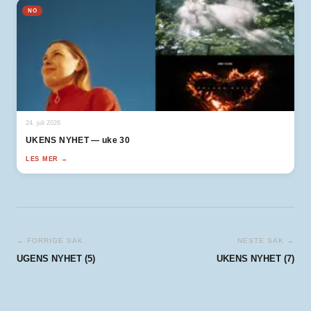
NO
24. juli 2026
UKENS NYHET — uke 30
LES MER →
← FORRIGE SAK
NESTE SAK →
UGENS NYHET (5)
UKENS NYHET (7)