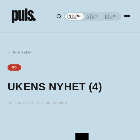
🇳🇴
🇸🇪
🇩🇰
NO
SE
DK
←
Alle saker
NO
UKENS NYHET (4)
26. januar 2024
·
1
min lesning