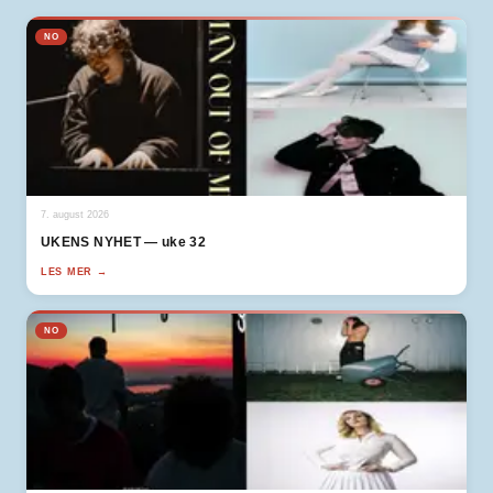
NO
7. august 2026
UKENS NYHET — uke 32
LES MER →
NO