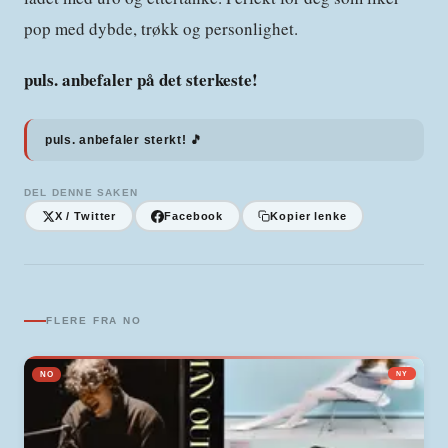
pop med dybde, trøkk og personlighet.
puls. anbefaler på det sterkeste!
puls. anbefaler sterkt! 🎵
DEL DENNE SAKEN
X / Twitter
Facebook
Kopier lenke
FLERE FRA
NO
NO
NY