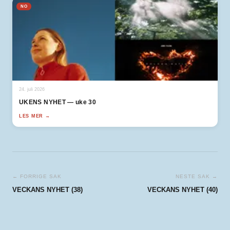
NO
24. juli 2026
UKENS NYHET — uke 30
LES MER →
← FORRIGE SAK
NESTE SAK →
VECKANS NYHET (38)
VECKANS NYHET (40)