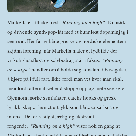
Markella er tilbake med
“Running on a high”
. En mørk
og drivende synth-pop-låt med et bunnløst dopaminjag i
sentrum. Her får vi både greske og nordiske elementer i
skjønn forening, når Markella maler et lydbilde der
virkelighetsflukt og selvbedrag står i fokus.
“Running
on a high”
handler om å holde seg konstant i bevegelse,
å kjøre på i full fart. Ikke fordi man vet hvor man skal,
men fordi alternativet er å stoppe opp og møte seg selv.
Gjennom mørke synthflater, catchy hooks og gresk
lyrikk, skaper hun et uttrykk som både er sårbart og
intenst. Det er rastløst, ærlig og ekstremt
fengende.
“Running on a high”
viser nok en gang at
Markella er i ferd med å bygge sitt helt egne musikalske