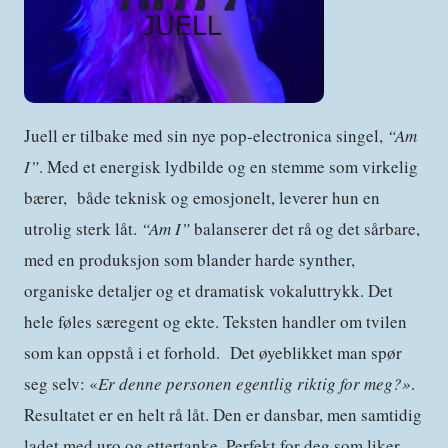
Juell er tilbake med sin nye pop-electronica singel,
“Am
I”
. Med et energisk lydbilde og en stemme som virkelig
bærer, både teknisk og emosjonelt, leverer hun en
utrolig sterk låt.
“Am I”
balanserer det rå og det sårbare,
med en produksjon som blander harde synther,
organiske detaljer og et dramatisk vokaluttrykk. Det
hele føles særegent og ekte. Teksten handler om tvilen
som kan oppstå i et forhold. Det øyeblikket man spør
seg selv: «
Er denne personen egentlig riktig for meg?»
.
Resultatet er en helt rå låt. Den er dansbar, men samtidig
ladet med uro og ettertanke. Perfekt for deg som liker