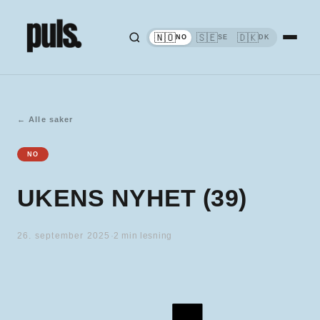
🇳🇴
🇸🇪
🇩🇰
NO
SE
DK
←
Alle saker
NO
UKENS NYHET (39)
26. september 2025
·
2
min lesning