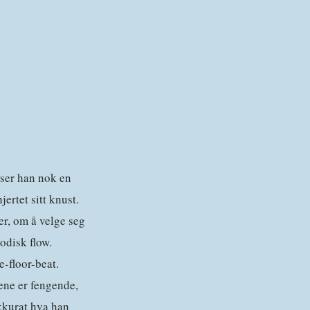
ser han nok en
jertet sitt knust.
er, om å velge seg
odisk flow.
-floor-beat.
ene er fengende,
akkurat hva han