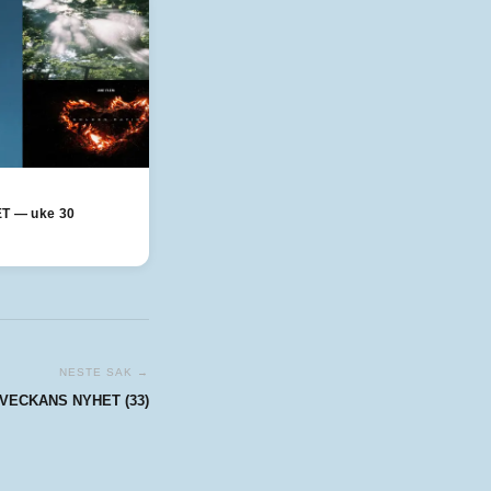
T — uke 30
NESTE SAK →
VECKANS NYHET (33)