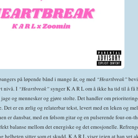
 bangers på løpende bånd i mange år, og med
“Heartbreak”
bevi
t nivå. I
“Heartbreak”
synger K A R L om å ikke ha tid til å få h
jage og mennesker og gjøre stolte. Det handler om prioritering
e. Det er en ærlig og relaterbar tekst, levert med en leken og mel
n er dansbar, med en følsom gitar og en pulserende four-on-the
erfekt balanse mellom det energiske og det emosjonelle. Refreng
, og helheten sitter som et skudd. K A R L viser igjen at han vet 