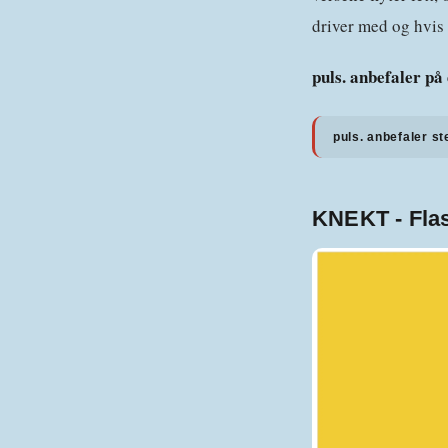
driver med og hvis 
puls. anbefaler på 
puls. anbefaler st
KNEKT - Fla