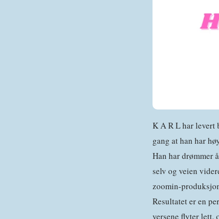
K A R L har levert
gang at han har høy
Han har drømmer å 
selv og veien vider
zoomin-produksjone
Resultatet er en p
versene flyter lett