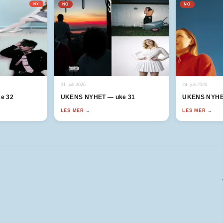
NY
NO
NO
31. juli 2026
24. juli 2026
e 32
UKENS NYHET — uke 31
UKENS NYHE
LES MER →
LES MER →