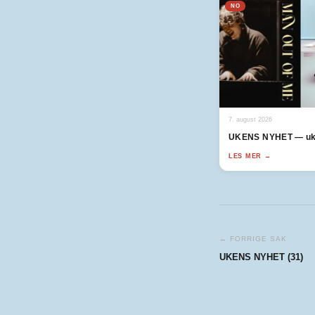
NO
7. august 2026
UKENS NYHET — uk
LES MER →
← FORRIGE SAK
UKENS NYHET (31)