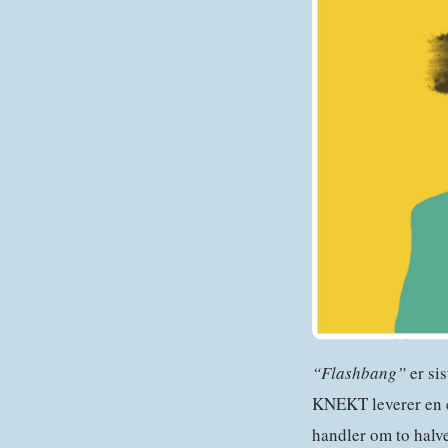
“Flashbang”
er si
KNEKT leverer en e
handler om to halve