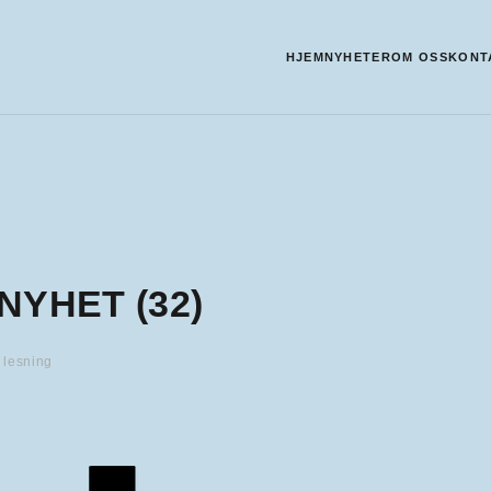
HJEM
NYHETER
OM OSS
KONT
NYHET (32)
 lesning