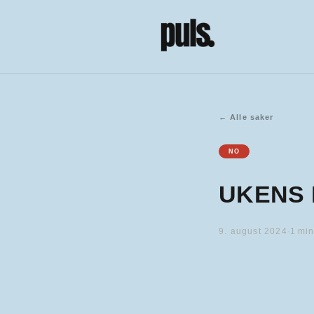
←
Alle saker
NO
UKENS 
9. august 2024
·
1
min