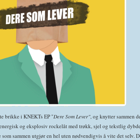
ste brikke i KNEKTs EP "
Dere Som Lever"
, og knytter sammen de
nergisk og eksplosiv rockelåt med trøkk, sjel og tekstlig dybd
 som sammen utgjør en hel uten nødvendigvis å vite det selv. Det