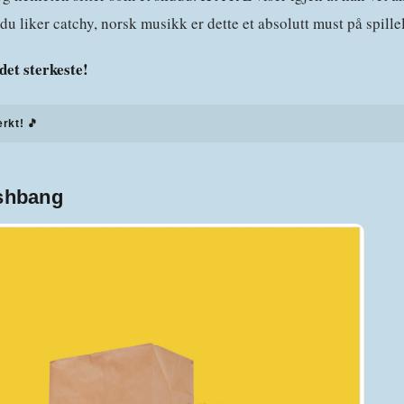
du liker catchy, norsk musikk er dette et absolutt must på spillel
det sterkeste!
erkt! 🎵
shbang