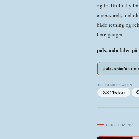
og kraftfullt. Lydb
emosjonell, melodi
både retning og rek
flere ganger.
puls. anbefaler på 
puls. anbefaler st
DEL DENNE SAKEN
X / Twitter
FLERE FRA
NO