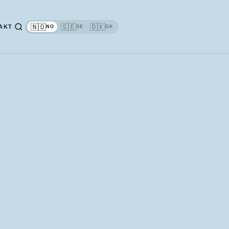
🇳🇴
🇸🇪
🇩🇰
AKT
NO
SE
DK