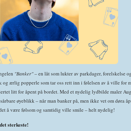
ingelen
"Banker"
– en låt som lukter av parkdager, forelskelse og 
 og ærlig popperle som tar oss rett inn i følelsen av å ville for 
ertet litt for åpent på bordet. Med et nydelig lydbilde maler Aug
 sårbare øyeblikk – når man banker på, men ikke vet om døra å
det å være følsom og samtidig ville smile – helt nydelig!
det sterkeste!