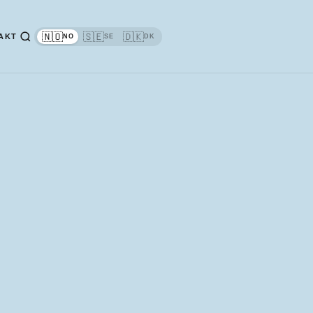
🇳🇴
🇸🇪
🇩🇰
AKT
NO
SE
DK