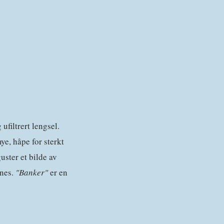
ufiltrert lengsel.
mye, håpe for sterkt
uster et bilde av
pnes.
"Banker"
er en