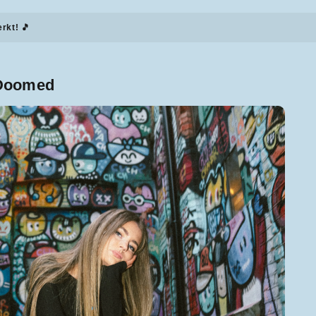
erkt! 🎵
 Doomed