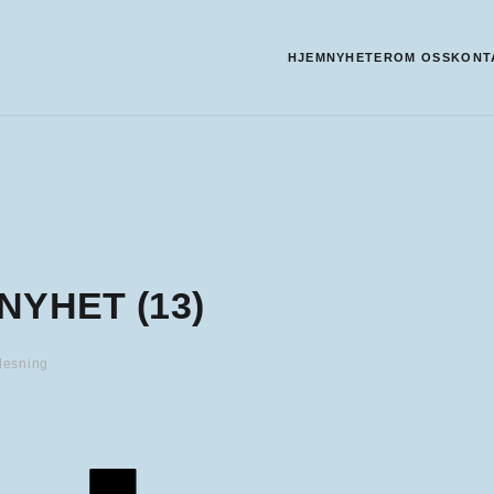
HJEM
NYHETER
OM OSS
KONT
NYHET (13)
lesning