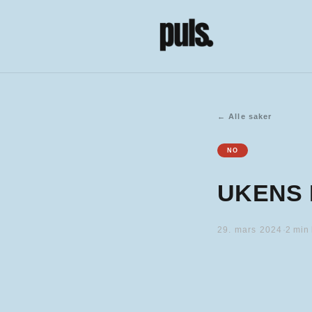
←
Alle saker
NO
UKENS 
29. mars 2024
·
2
min 