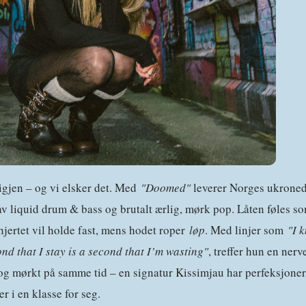
igjen – og vi elsker det. Med
"Doomed"
leverer Norges ukron
v liquid drum & bass og brutalt ærlig, mørk pop. Låten føles so
 hjertet vil holde fast, mens hodet roper
løp
. Med linjer som
"I 
d that I stay is a second that I’m wasting"
, treffer hun en nerv
 og mørkt på samme tid – en signatur Kissimjau har perfeksjone
r i en klasse for seg.