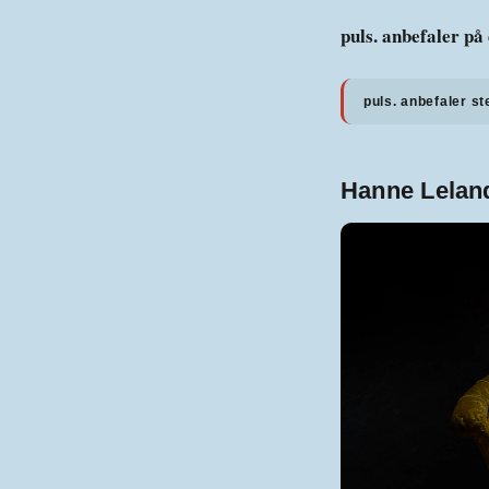
puls. anbefaler på 
puls. anbefaler st
Hanne Leland