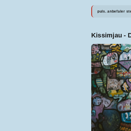
puls. anbefaler st
Kissimjau -