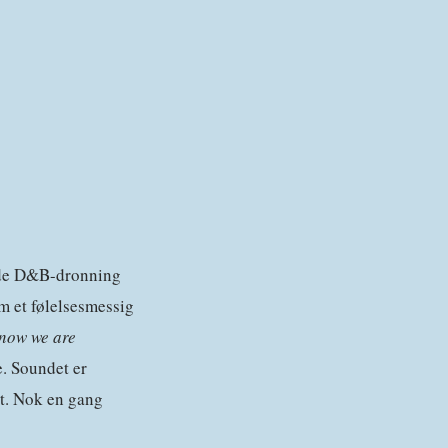
ede D&B-dronning
m et følelsesmessig
know we are
e. Soundet er
rt. Nok en gang