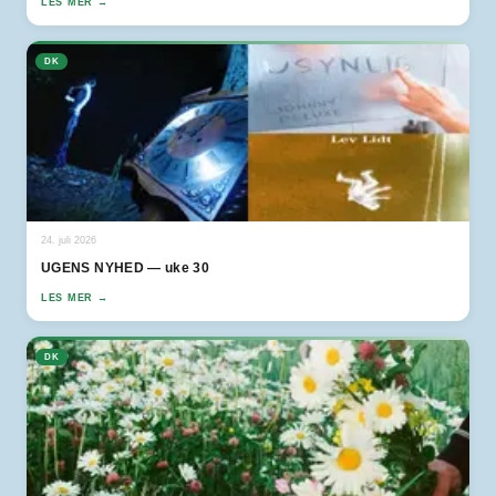
LES MER →
DK
24. juli 2026
UGENS NYHED — uke 30
LES MER →
DK