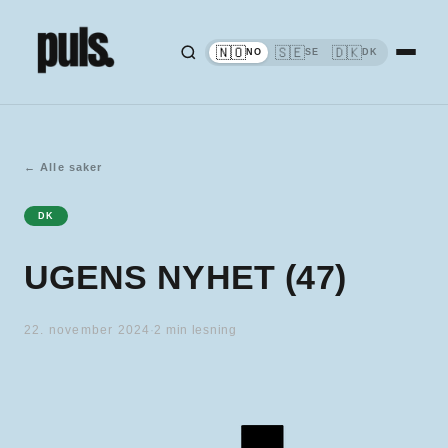
🇳🇴
🇸🇪
🇩🇰
NO
SE
DK
←
Alle saker
DK
UGENS NYHET (47)
22. november 2024
·
2
min lesning