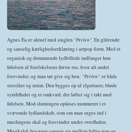
Agnes Ea er aktuel med singlen
"Perlen"
. En glitrende
og sanselig kærlighedserklæring i artpop-form. Med et
organisk og drømmende lydbillede indfanger hun
følelsen af forelskelsens første rus, hvor alt andet
forsvinder, og man tør give sig hen.
"Perlen"
er både
storslået og intim. Den bygges op af elguitarer, bløde
synthflader og et omkvæd, der løfter sig i takt med
følelsen. Mod slutningen opløses nummeret i et
svævende lydlandskab, som om man suges ind i
muslingens skal og forsvinder under overfladen.
Musikalsk bevæger sangen sig mellem luftig pop og