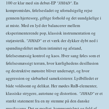
100 er klar med sin debut-EP
"JIHAD"
. En
kompromisløs, følelsesladet og uforudsigelig rejse
gennem hjertesorg, giftige forhold og det uundgåelige i
at miste. Med en lyd der balancerer mellem
eksperimenterende pop, klassisk instrumentation og
støjæstetik.
"JIHAD"
er et værk der dykker dybt ned i
spændingsfeltet mellem intimitet og afstand,
følelsesmæssig kontrol og kaos. Hver sang føles som et
følelsesmæssigt terræn, hvor kærlighedens desillusion
og destruktive mønstre bliver undersøgt, og hvor
aggression og sårbarhed sameksisterer. Lydbilledet er
både voldsomt og delikat. Her mødes RnB-elementer,
klassiske strygere, autotune og distortion.
"JIHAD"
er et
stærkt statement fra en ny stemme på den danske
musikscene. Det er modigt, kompromisløst og fuld af