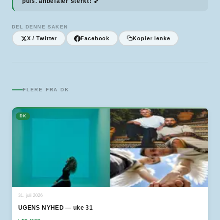
puls. anbefaler sterkt! 🎵
DEL DENNE SAKEN
X / Twitter
Facebook
Kopier lenke
FLERE FRA
DK
DK
31. juli 2026
UGENS NYHED — uke 31