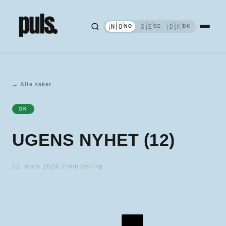
🇳🇴
🇸🇪
🇩🇰
NO
SE
DK
←
Alle saker
DK
UGENS NYHET (12)
22. mars 2024
·
2
min lesning