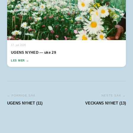
17. juli 2026
UGENS NYHED — uke 29
LES MER →
← FORRIGE SAK
NESTE SAK →
UGENS NYHET (11)
VECKANS NYHET (13)