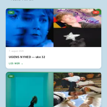
DK
NY
7. august 2026
UGENS NYHED — uke 32
LES MER →
DK