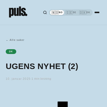
🇳🇴
🇸🇪
🇩🇰
NO
SE
DK
←
Alle saker
DK
UGENS NYHET (2)
10. januar 2025
·
1
min lesning