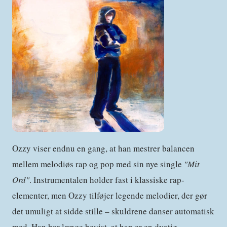
Ozzy viser endnu en gang, at han mestrer balancen
mellem melodiøs rap og pop med sin nye single
"Mit
Ord"
. Instrumentalen holder fast i klassiske rap-
elementer, men Ozzy tilføjer legende melodier, der gør
det umuligt at sidde stille – skuldrene danser automatisk
med. Han har længe bevist, at han er en dygtig