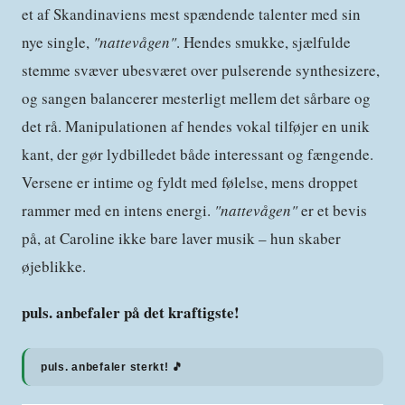
et af Skandinaviens mest spændende talenter med sin
nye single,
"nattevågen"
. Hendes smukke, sjælfulde
stemme svæver ubesværet over pulserende synthesizere,
og sangen balancerer mesterligt mellem det sårbare og
det rå. Manipulationen af hendes vokal tilføjer en unik
kant, der gør lydbilledet både interessant og fængende.
Versene er intime og fyldt med følelse, mens droppet
rammer med en intens energi.
"nattevågen"
er et bevis
på, at Caroline ikke bare laver musik – hun skaber
øjeblikke.
puls. anbefaler på det kraftigste!
puls. anbefaler sterkt! 🎵