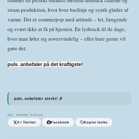
rammer en perfekt balance mellem laidback charme og
stram produktion, hvor hver baslinje og synth gløder af
varme. Det er sommerpop med attitude – let, fængende
og svært ikke at få på hjernen. En lydtrack til de dage,
hvor man føler sig uovervindelig – eller bare gerne vil
gøre det.
puls. anbefaler på det kraftigste!
puls. anbefaler sterkt! 🎵
DEL DENNE SAKEN
X / Twitter
Facebook
Kopier lenke