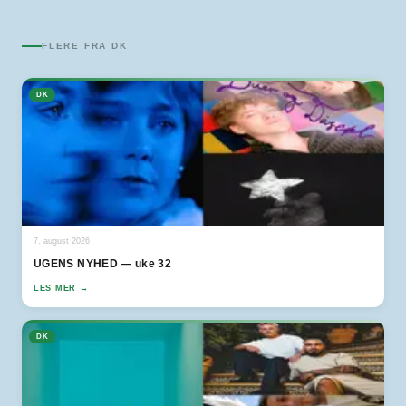
FLERE FRA
DK
DK
7. august 2026
UGENS NYHED — uke 32
LES MER →
DK