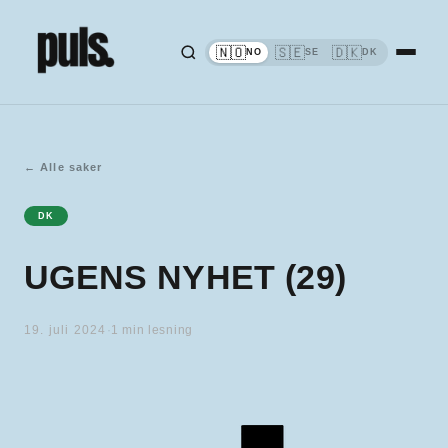
🇳🇴
🇸🇪
🇩🇰
NO
SE
DK
←
Alle saker
DK
UGENS NYHET (29)
19. juli 2024
·
1
min lesning