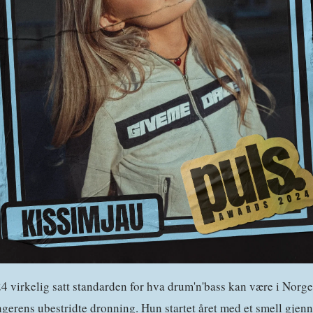
4 virkelig satt standarden for hva drum'n'bass kan være i Norge
ngerens ubestridte dronning. Hun startet året med et smell gje