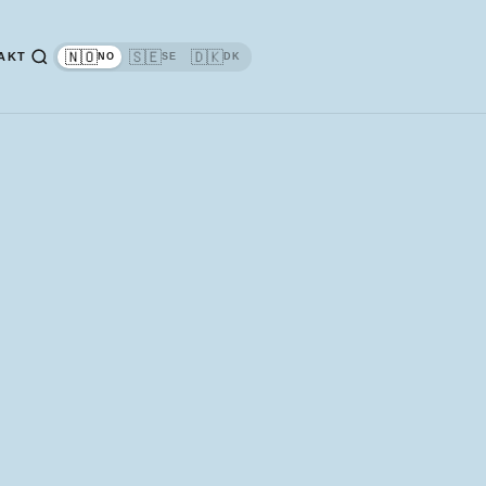
🇳🇴
🇸🇪
🇩🇰
AKT
NO
SE
DK