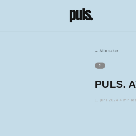
←
Alle saker
?
PULS. 
1. juni 2024
·
4
min le