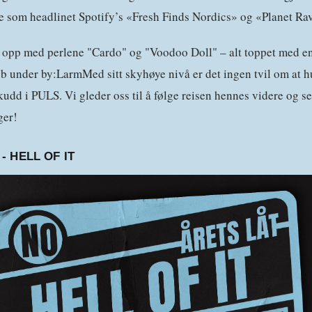
e som headlinet Spotify’s «Fresh Finds Nordics» og «Planet Rave
n opp med perlene "Cardo" og "Voodoo Doll" – alt toppet med en
b under by:LarmMed sitt skyhøye nivå er det ingen tvil om at hu
udd i PULS. Vi gleder oss til å følge reisen hennes videre og 
nger!
 - HELL OF IT