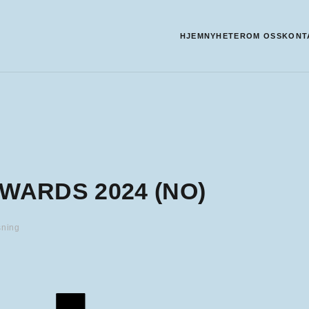
HJEM
NYHETER
OM OSS
KONT
AWARDS 2024 (NO)
sning