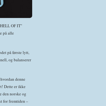
t "HELL OF IT"
e på alle
det på første lytt,
nell, og balanserer
tå hvordan denne
t! Dette er ikke
åde den norske og
t for fremtiden –