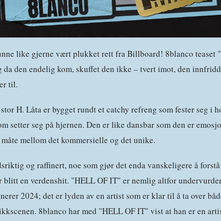
unne like gjerne vært plukket rett fra Billboard! 8blanco tease
 da den endelig kom, skuffet den ikke – tvert imot, den innfridd
r til.
stor H. Låta er bygget rundt et catchy refreng som fester seg i ho
om setter seg på hjernen. Den er like dansbar som den er emosjo
måte mellom det kommersielle og det unike.
sriktig og raffinert, noe som gjør det enda vanskeligere å fors
er blitt en verdenshit. "HELL OF IT" er nemlig altfor undervurder
inerer 2024; det er lyden av en artist som er klar til å ta over b
ikkscenen. 8blanco har med "HELL OF IT" vist at han er en artis