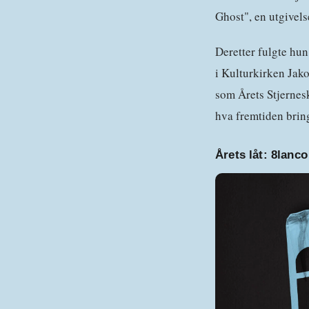
Ghost", en utgivels
Deretter fulgte hu
i Kulturkirken Jako
som Årets Stjernesk
hva fremtiden bri
Årets låt:
8lanco