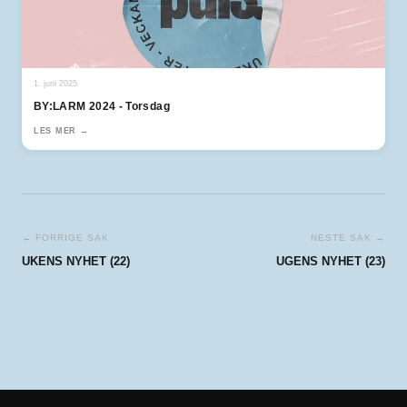
1. juni 2025
BY:LARM 2024 - Torsdag
LES MER →
← FORRIGE SAK
NESTE SAK →
UKENS NYHET (22)
UGENS NYHET (23)