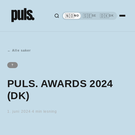
🇳🇴
🇸🇪
🇩🇰
NO
SE
DK
←
Alle saker
?
PULS. AWARDS 2024
(DK)
1. juni 2024
·
4
min lesning